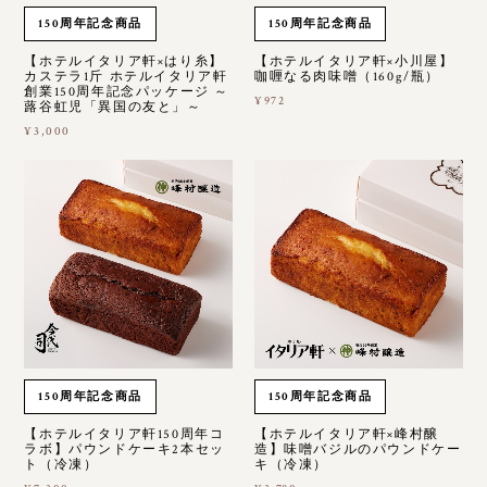
150周年記念商品
150周年記念商品
【ホテルイタリア軒×はり糸】
【ホテルイタリア軒×小川屋】
カステラ1斤 ホテルイタリア軒
咖喱なる肉味噌（160g/瓶）
創業150周年記念パッケージ ～
¥972
蕗谷虹児「異国の友と」～
¥3,000
150周年記念商品
150周年記念商品
【ホテルイタリア軒150周年コ
【ホテルイタリア軒×峰村醸
ラボ】パウンドケーキ2本セッ
造】味噌バジルのパウンドケー
ト（冷凍）
キ（冷凍）