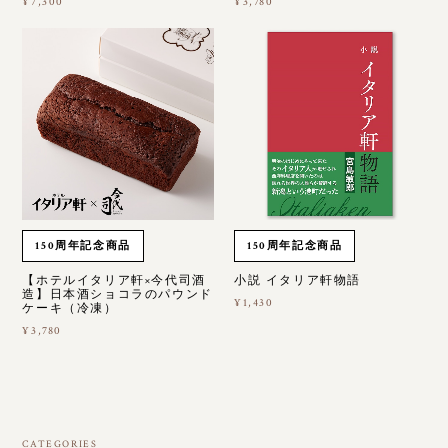
¥7,300
¥3,780
150周年記念商品
150周年記念商品
【ホテルイタリア軒×今代司酒
小説 イタリア軒物語
造】日本酒ショコラのパウンド
¥1,430
ケーキ（冷凍）
¥3,780
CATEGORIES