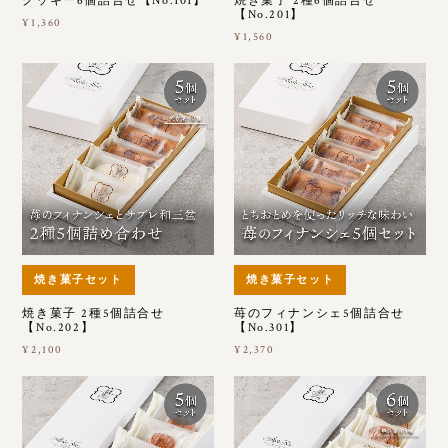
クッキー6個詰合せ【No.101】
焼き菓子 2種6個詰合せ
【No.201】
¥1,360
¥1,560
焼き菓子セット
焼き菓子セット
焼き菓子 2種5個詰合せ
苺のフィナンシェ5個詰合せ
【No.202】
【No.301】
¥2,100
¥2,370