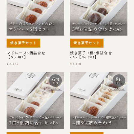
焼き菓子セット
焼き菓子セット
マドレーヌ5個詰合せ
焼き菓子 3種6個詰合せ
【No.302】
<A>【No.203】
¥2,365
¥3,110