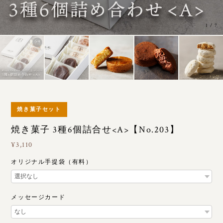
1
/
7
焼き菓子セット
焼き菓子 3種6個詰合せ<A>【No.203】
¥3,110
オリジナル手提袋（有料）
メッセージカード