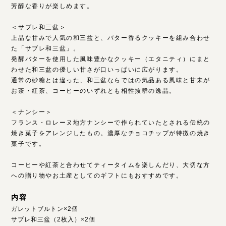
芳醇な香りが楽しめます。
＜サブレ和三盆＞
上品な甘みで人気の和三盆と、バター香るクッキーを組み合わせ
た「サブレ和三盆」。
発酵バターを使用した風味豊かなクッキー（エタニティ）にまと
わせた和三盆の優しい甘さが口いっぱいに広がります。
通常の砂糖とは違った、和三盆ならではの気品ある風味と甘未が
お茶・紅茶、コーヒーのいずれとも相性抜群の逸品。
＜ナンシー＞
フランス・ロレーヌ地方ナンシーで作られていたとされる伝統の
焼き菓子をアレンジしたもの。濃厚なチョコチップが特徴の焼き
菓子です。
コーヒーや紅茶と合わせてティータイムを楽しんだり、大切な方
への贈り物やお土産としてのギフトにもおすすめです。
内容
ガレットブルトン×2個
サブレ和三盆（2枚入）×2個