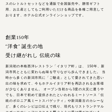
スのレトルトセットなどを通販で全国販売中。贈答ギフト
用、お土産としてもご利用いただける商品を各種ご用意して
おります、ホテル公式オンラインショップです。
創業150年
“洋食” 誕生の地
受け継がれし 伝統の味
新潟初の本格西洋レストラン「イタリア軒」は、 150年、新
潟市民とともに変わらぬ味を守りながら歩んできました。 当
時から多くの新潟市民に「ご馳走」として愛されてきた思い
出の味を求めて、今もホテルイタリア軒を再訪されるお客様
が少なくありません。 オープン当初から3度の火災に遭う中
でも、日本で初めて提供されたといわれるミートソース「伝
統のボロニア風ミートスパゲッティ」や新潟最古のカレーな
ど、多くのレシピは口伝えで残り、現代もリストランテマル