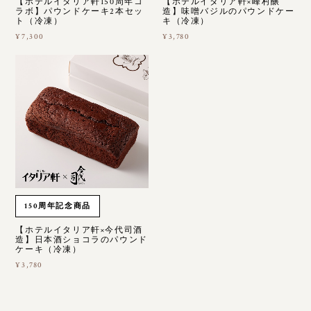
【ホテルイタリア軒150周年コ
【ホテルイタリア軒×峰村醸
ラボ】パウンドケーキ2本セッ
造】味噌バジルのパウンドケー
ト（冷凍）
キ（冷凍）
¥7,300
¥3,780
150周年記念商品
【ホテルイタリア軒×今代司酒
造】日本酒ショコラのパウンド
ケーキ（冷凍）
¥3,780